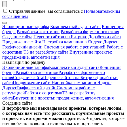
Отправляя данные, вы соглашаетесь с
Пользовательским
соглашением
Эволюционные тарифы
Комплексный аудит сайта
Концепция
бренда
Разработка логотипов
Разработка фирменного стиля
Создание сайта
Перенос сайтов на Битрикс
Доработки сайта
Продвижение сайта
Настройка кампании в Яндекс Директ
Графический дизайн
Системная работа с репутацией
Работа с
соцсетями
ТЗ на разработку сайта
Внутренние проекты:
продвижение, автоматизация
Навигация по разделу
Эволюционные тарифы
Комплексный аудит сайта
Концепция
бренда
Разработка логотипов
Разработка фирменного
стиля
Создание сайта
Перенос сайтов на Битрикс
Доработки
сайта
Продвижение сайта
Настройка кампании в Яндекс
Директ
Графический дизайн
Системная работа с
репутацией
Работа с соцсетями
ТЗ на разработку
сайта
Внутренние проекты: продвижение, автоматизация
Создание сайта
В портфолио мы выкладываем проекты, которые любим,
о которых нам есть что рассказать, поучительные проекты
и проекты, которыми можно гордиться
. + проекты, которые
нам любезно позволили использовать в портфолио.