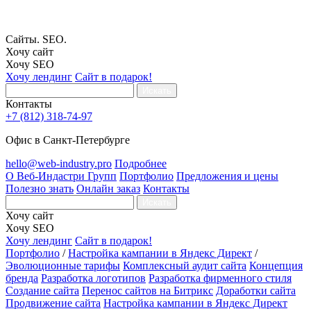
Сайты. SEO.
Хочу сайт
Хочу SEO
Хочу лендинг
Сайт в подарок!
Искать
Контакты
+7 (812) 318-74-97
Офис в Санкт-Петербурге
hello@web-industry.pro
Подробнее
О Веб-Индастри Групп
Портфолио
Предложения и цены
Полезно знать
Онлайн заказ
Контакты
Искать
Хочу сайт
Хочу SEO
Хочу лендинг
Сайт в подарок!
Портфолио
/
Настройка кампании в Яндекс Директ
/
Эволюционные тарифы
Комплексный аудит сайта
Концепция
бренда
Разработка логотипов
Разработка фирменного стиля
Создание сайта
Перенос сайтов на Битрикс
Доработки сайта
Продвижение сайта
Настройка кампании в Яндекс Директ