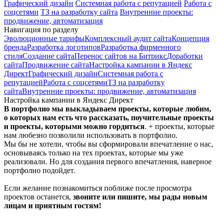
Графический дизайн
Системная работа с репутацией
Работа с
соцсетями
ТЗ на разработку сайта
Внутренние проекты:
продвижение, автоматизация
Навигация по разделу
Эволюционные тарифы
Комплексный аудит сайта
Концепция
бренда
Разработка логотипов
Разработка фирменного
стиля
Создание сайта
Перенос сайтов на Битрикс
Доработки
сайта
Продвижение сайта
Настройка кампании в Яндекс
Директ
Графический дизайн
Системная работа с
репутацией
Работа с соцсетями
ТЗ на разработку
сайта
Внутренние проекты: продвижение, автоматизация
Настройка кампании в Яндекс Директ
В портфолио мы выкладываем проекты, которые любим,
о которых нам есть что рассказать, поучительные проекты
и проекты, которыми можно гордиться
. + проекты, которые
нам любезно позволили использовать в портфолио.
Мы бы не хотели, чтобы вы сформировали впечатление о нас,
основываясь только на тех проектах, которые мы уже
реализовали. Но для создания первого впечатления, наверное
портфолио подойдет.
Если желание познакомиться поближе после просмотра
проектов останется,
звоните или пишите, мы рады новым
лицам и приятным гостям!