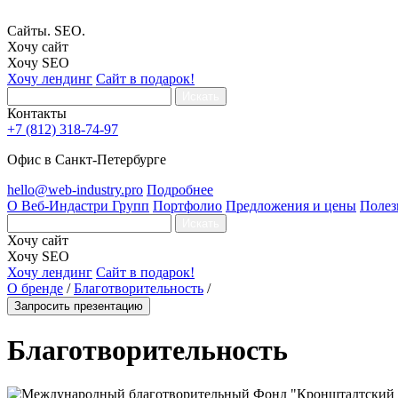
Сайты. SEO.
Хочу сайт
Хочу SEO
Хочу лендинг
Сайт в подарок!
Искать
Контакты
+7 (812) 318-74-97
Офис в Санкт-Петербурге
hello@web-industry.pro
Подробнее
О Веб-Индастри Групп
Портфолио
Предложения и цены
Полез
Искать
Хочу сайт
Хочу SEO
Хочу лендинг
Сайт в подарок!
О бренде
/
Благотворительность
/
Запросить презентацию
Благотворительность