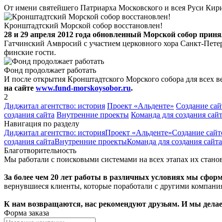
От имени святейшего Патриарха Московского и всея Руси Ки
Кронштадтский Морской собор восстановлен!
28 и 29 апреля 2012 года обновленный Морской собор прин
Гатчинский Амвросий с участием церковного хора Санкт-Пете
финские гости.
Фонд продолжает работать
И после открытия Кронштадтского Морского собора для всех 
на сайте
www.fund-morskoysobor.ru
.
2
Диджитал агентство: история
Проект «Альденте»
Создание са
создания сайта
Внутренние проекты
Команда для создания сай
Навигация по разделу
Диджитал агентство: история
Проект «Альденте»
Создание сай
создания сайта
Внутренние проекты
Команда для создания сайта
Благотворительность
Мы работали с поисковыми системами на всех этапах их стано
За более чем 20 лет работы в различных условиях мы сфо
вернувшиеся клиенты, которые поработали с другими компаниям
К нам возвращаются, нас рекомендуют друзьям. И мы делае
Форма заказа