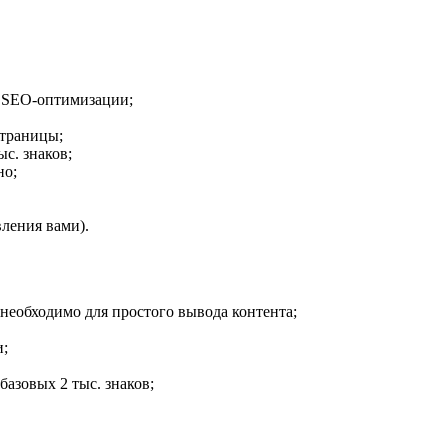
я SEO-оптимизации;
страницы;
ыс. знаков;
но;
вления вами).
 необходимо для простого вывода контента;
и;
базовых 2 тыс. знаков;