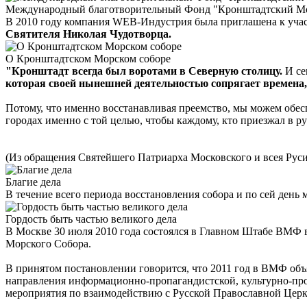
Международный благотворительный Фонд "Кронштадтский Мор
В 2010 году компания WEB-Индустрия была приглашена к уч
Святителя Николая Чудотворца.
О Кронштадтском Морском соборе
"Кронштадт всегда был воротами в Северную столицу.
И се
которая своей нынешней деятельностью сопрягает времена, 
Потому, что именно восстанавливая преемство, мы можем обес
городах именно с той целью, чтобы каждому, кто приезжал в ру
(Из обращения Святейшего Патриарха Московского и всея Руси
Благие дела
В течение всего периода восстановления собора и по сей день
Гордость быть частью великого дела
В Москве 30 июля 2010 года состоялся в Главном Штабе ВМФ 
Морского Собора.
В принятом постановлении говорится, что 2011 год в ВМФ об
направления информационно-пропагандистской, культурно-про
мероприятия по взаимодействию с Русской Православной Це