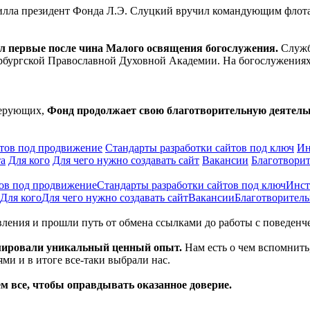
рилла президент Фонда Л.Э. Слуцкий вручил командующим флот
ял первые после чина Малого освящения богослужения.
Служб
рбургской Православной Духовной Академии. На богослужениях
верующих,
Фонд продолжает свою благотворительную деятельн
йтов под продвижение
Стандарты разработки сайтов под ключ
Ин
та
Для кого
Для чего нужно создавать сайт
Вакансии
Благотворит
тов под продвижение
Стандарты разработки сайтов под ключ
Инст
Для кого
Для чего нужно создавать сайт
Вакансии
Благотворитель
вления и прошли путь от обмена ссылками до работы с поведенч
рмировали уникальный ценный опыт.
Нам есть о чем вспомнить,
и и в итоге все-таки выбрали нас.
м все, чтобы оправдывать оказанное доверие.