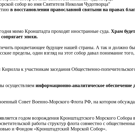
ской собор во имя Святителя Николая Чудотворца"
астию
в восстановлении православной святыни на правах бла
годня мимо Кронштадта проходят иностранные суда.
Храм будет
сопрягает эпохи.
печить процветающее будущее нашей страны. А так и должно бы
сские пределы, один взгляд на этот собор давал понимание того,
 Кирилла к участникам заседания Общественно-попечительского 
 мы осуществляем
информационно-аналитическое обеспечение 
военный Совет Военно-Морского Флота РФ, на котором обсужда
ъявляется годом возрождения Кронштадтского Морского Собора 
светительской работы структур флота совместно с общественн
рковью и Фондом «Кронштадтский Морской Собор».