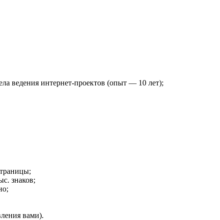
ла ведения интернет-проектов (опыт — 10 лет);
страницы;
ыс. знаков;
но;
вления вами).