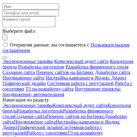
Выберите файл
Отправляя данные, вы соглашаетесь с
Пользовательским
соглашением
Эволюционные тарифы
Комплексный аудит сайта
Концепция
бренда
Разработка логотипов
Разработка фирменного стиля
Создание сайта
Перенос сайтов на Битрикс
Доработки сайта
Продвижение сайта
Настройка кампании в Яндекс Директ
Графический дизайн
Системная работа с репутацией
Работа с
соцсетями
ТЗ на разработку сайта
Внутренние проекты:
продвижение, автоматизация
Навигация по разделу
Эволюционные тарифы
Комплексный аудит сайта
Концепция
бренда
Разработка логотипов
Разработка фирменного
стиля
Создание сайта
Перенос сайтов на Битрикс
Доработки
сайта
Продвижение сайта
Настройка кампании в Яндекс
Директ
Графический дизайн
Системная работа с
репутацией
Работа с соцсетями
ТЗ на разработку