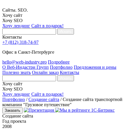
Сайты. SEO.
Хочу сайт
Хочу SEO
Хочу лендинг
Сайт в подарок!
Искать
Контакты
+7 (812) 318-74-97
Офис в Санкт-Петербурге
hello@web-industry.pro
Подробнее
О Веб-Индастри Групп
Портфолио
Предложения и цены
Полезно знать
Онлайн заказ
Контакты
Искать
Хочу сайт
Хочу SEO
Хочу лендинг
Сайт в подарок!
Портфолио
/
Создание сайта
/
Создание сайта транспортной
компании "Грузовое путешествие"
Заказать
Создание сайта
Год проекта
2008