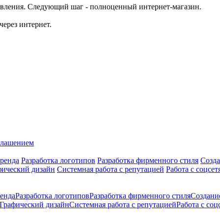
равления. Следующий шаг - полноценный интернет-магазин.
ерез интернет.
глашением
ренда
Разработка логотипов
Разработка фирменного стиля
Созда
фический дизайн
Системная работа с репутацией
Работа с соцсет
енда
Разработка логотипов
Разработка фирменного стиля
Создани
Графический дизайн
Системная работа с репутацией
Работа с соц