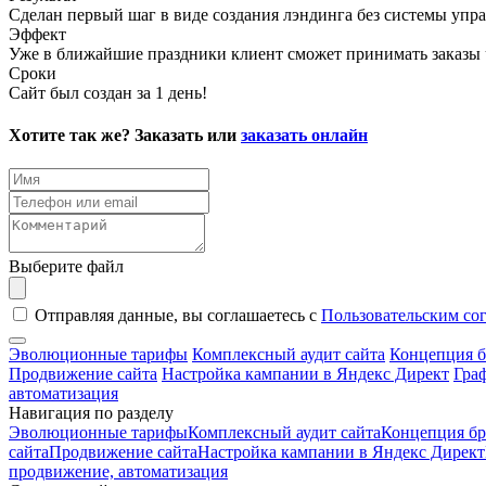
Сделан первый шаг в виде создания лэндинга без системы уп
Эффект
Уже в ближайшие праздники клиент сможет принимать заказы ч
Сроки
Сайт был создан за 1 день!
Хотите так же? Заказать или
заказать онлайн
Выберите файл
Отправляя данные, вы соглашаетесь с
Пользовательским со
Эволюционные тарифы
Комплексный аудит сайта
Концепция б
Продвижение сайта
Настройка кампании в Яндекс Директ
Гра
автоматизация
Навигация по разделу
Эволюционные тарифы
Комплексный аудит сайта
Концепция бр
сайта
Продвижение сайта
Настройка кампании в Яндекс Директ
продвижение, автоматизация