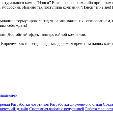
натурального камня “Нэнси” Если вы по каким-либо причинам н
 аутсорсинг. Именно так поступила компания “Нэнси” и не зря! И
омпании: формулировала задачи и занималась их согласованием, 
вил себя ждать!
вым. Достойный эффект для достойной компании.
 Впрочем, как и всегда - ведь мы дорожим временем наших клие
глашением
ренда
Разработка логотипов
Разработка фирменного стиля
Созда
фический дизайн
Системная работа с репутацией
Работа с соцсет