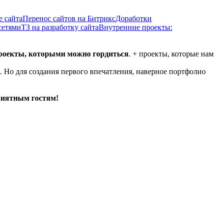
е сайта
Перенос сайтов на Битрикс
Доработки
сетями
ТЗ на разработку сайта
Внутренние проекты:
проекты, которыми можно гордиться
. + проекты, которые нам
. Но для создания первого впечатления, наверное портфолио
риятным гостям!