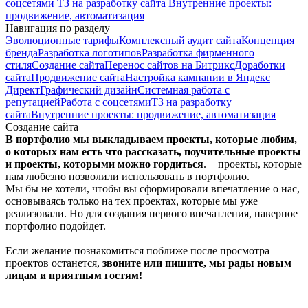
соцсетями
ТЗ на разработку сайта
Внутренние проекты:
продвижение, автоматизация
Навигация по разделу
Эволюционные тарифы
Комплексный аудит сайта
Концепция
бренда
Разработка логотипов
Разработка фирменного
стиля
Создание сайта
Перенос сайтов на Битрикс
Доработки
сайта
Продвижение сайта
Настройка кампании в Яндекс
Директ
Графический дизайн
Системная работа с
репутацией
Работа с соцсетями
ТЗ на разработку
сайта
Внутренние проекты: продвижение, автоматизация
Создание сайта
В портфолио мы выкладываем проекты, которые любим,
о которых нам есть что рассказать, поучительные проекты
и проекты, которыми можно гордиться
. + проекты, которые
нам любезно позволили использовать в портфолио.
Мы бы не хотели, чтобы вы сформировали впечатление о нас,
основываясь только на тех проектах, которые мы уже
реализовали. Но для создания первого впечатления, наверное
портфолио подойдет.
Если желание познакомиться поближе после просмотра
проектов останется,
звоните или пишите, мы рады новым
лицам и приятным гостям!