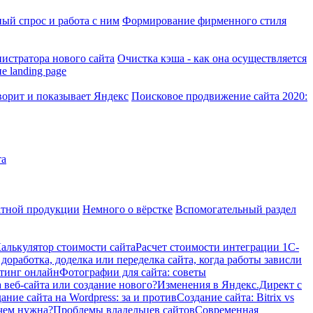
ый спрос и работа с ним
Формирование фирменного стиля
истратора нового сайта
Очистка кэша - как она осуществляется
е landing page
ворит и показывает Яндекс
Поисковое продвижение сайта 2020:
та
атной продукции
Немного о вёрстке
Вспомогательный раздел
алькулятор стоимости сайта
Расчет стоимости интеграции 1С-
доработка, доделка или переделка сайта, когда работы зависли
тинг онлайн
Фотографии для сайта: советы
 веб-сайта или создание нового?
Изменения в Яндекс.Директ с
ание сайта на Wordpress: за и против
Создание сайта: Bitrix vs
ачем нужна?
Проблемы владельцев сайтов
Современная