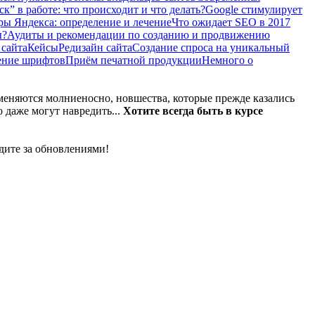
” в работе: что происходит и что делать?
Google стимулирует
ы Яндекса: определение и лечение
Что ожидает SEO в 2017
ы?
Аудиты и рекомендации по созданию и продвижению
 сайта
Кейсы
Редизайн сайта
Создание спроса на уникальный
ение шрифтов
Приём печатной продукции
Немного о
зменяются молниеносно, новшества, которые прежде казались
 даже могут навредить...
Хотите всегда быть в курсе
дите за обновлениями!