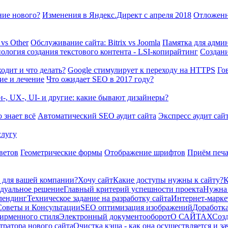
ние нового?
Изменения в Яндекс.Директ с апреля 2018
Отложенн
 vs Other
Обслуживание сайта: Bitrix vs Joomla
Памятка для админ
ология создания текстового контента - LSI-копирайтинг
Создани
одит и что делать?
Google стимулирует к переходу на HTTPS
Го
ие и лечение
Что ожидает SEO в 2017 году?
н-, UX-, UI- и другие: какие бывают дизайнеры?
 знает всё
Автоматический SEO аудит сайта
Экспресс аудит сай
слугу
ветов
Геометрические формы
Отображение шрифтов
Приём печ
т для вашей компании?
Хочу сайт
Какие доступы нужны к сайту?
К
идуальное решение
Главный критерий успешности проекта
Нужна 
 лендинг
Техническое задание на разработку сайта
Интернет-марке
Советы и Консультации
SEO оптимизация изображений
Доработка
ирменного стиля
Электронный документооборот
О САЙТАХ
Созд
тратора нового сайта
Очистка кэша - как она осуществляется и з