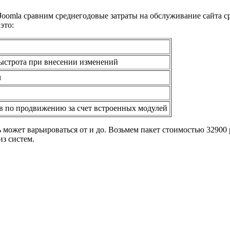
omla сравним среднегодовые затраты на обслуживание сайта сре
это:
быстрота при внесении изменений
ч
ов по продвижению за счет встроенных модулей
может варьироваться от и до. Возьмем пакет стоимостью 32900 р
из систем.