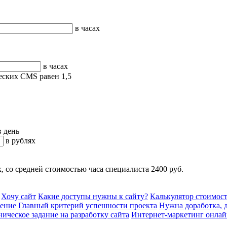
в часах
в часах
ских CMS равен 1,5
в день
в рублях
, со средней стоимостью часа специалиста 2400 руб.
Хочу сайт
Какие доступы нужны к сайту?
Калькулятор стоимост
шение
Главный критерий успешности проекта
Нужна доработка, д
ническое задание на разработку сайта
Интернет-маркетинг онла