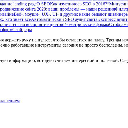
дание landing page
О SEO
Как изменилось SEO в 2016?
“Минусинск
родвижение сайта 2020: ваши проблемы — наши решения
Фильтр
дизайне
Веб-, моушн-, UX-, UI- и другие: какие бывают дизайнер
х, кто знает всё
Автоматический SEO аудит сайта
Экспресс аудит
тация
Тест на восприятие цветов
Геометрические формы
Отображ
ы форм
Слайдеры
 держать руку на пульсе, чтобы оставаться на плаву. Тренды и
речно работавшие инструменты сегодня не просто бесполезны, но
рочую информацию, которую считаем интересной и полезной. Сле
глашением