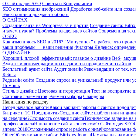
О Сайтах для SEO
Советы и Консультации
SEO оптимизация изображений
Доработка веб-сайта или созда
Электронный документооборот
О САЙТАХ
Создание сайта на Wordpress: за и против
Создание сайта: Bitrix
и зачем нужна?
Проблемы владельцев сайтов
Современная техн
О SEO
Как изменилось SEO в 2016?
“Минусинск” в работе: что происх
ваши проблемы — наши решения
Фильтры Яндекса: определен
О ДИЗАЙНЕ
Хороший, плохой, эффективный: главное о дизайне
Веб-, моуш
Аудиты и рекомендации по созданию и продвижению сайтов
Бесплатный аудит сайта
Аудит онлайн
Рекомендации от тех, кто
Кейсы
Редизайн сайта
Создание спроса на уникальный продукт или у
Помощь
Стиль в дизайне
Цветовая интерпретация
Тест на восприятие ц
Состояния элементов
Элементы форм
Слайдеры
Навигация по разделу
Перед началом работы
Какой вариант работы с сайтом подойде
Битрикс и 1С Предприятия
Создание сайта: шаблон или индив
на середине?
Стоимость создания сайта
Техническое задание на
профессионала
Наполнение сайта контентом
О Сайтах для SEO
апреля 2018
Отложенный спрос и работа с ним
Формирование ф
Other
Обслуживание сайта: Bitrix vs Joomla
Памятка для админис