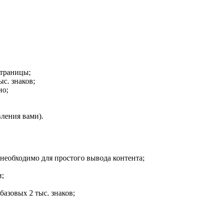
страницы;
ыс. знаков;
но;
вления вами).
 необходимо для простого вывода контента;
и;
базовых 2 тыс. знаков;