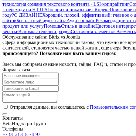
технология создания текстового контента - LSI-копирайтинг
Соз
к переходу на HTTPS
Говорит и показывает Яндекс
Поисковое п
году?
О ДИЗАЙНЕ
Хороший, плохой, эффективный: главное о 
сайтов
Бесплатный аудит сайта
Аудит онлайн
Рекомендации от те
продукт или услугу
Помощь
Стиль в дизайне
Цветовая интерпре
вёрстке
Вспомогательный раздел
Состояния элементов
Элемент
Обслуживание сайта: Bitrix vs Joomla
Сфера информационных технологий такова, что нужно все время
фантастикой, становятся частью нашей жизни, еще вчера безуп
происходящего? Позвольте нам быть вашим гидом!
Здесь мы собираем свежие новости, гайды, FAQ'и, статьи и п
Форма заказа
Отправляя данные, вы соглашаетесь с
Пользовательским со
Контакты
Веб-Индастри Групп
Телефоны:
+7 (812) 318-74-97