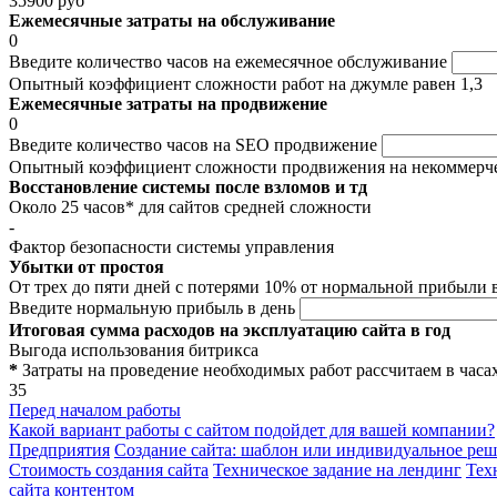
35900 руб
Ежемесячные затраты на обслуживание
0
Введите количество часов на ежемесячное обслуживание
Опытный коэффициент сложности работ на джумле равен 1,3
Ежемесячные затраты на продвижение
0
Введите количество часов на SEO продвижение
Опытный коэффициент сложности продвижения на некоммерче
Восстановление системы после взломов и тд
Около 25 часов* для сайтов средней сложности
-
Фактор безопасности системы управления
Убытки от простоя
От трех до пяти дней с потерями 10% от нормальной прибыли 
Введите нормальную прибыль в день
Итоговая сумма расходов на эксплуатацию сайта в год
Выгода использования битрикса
*
Затраты на проведение необходимых работ рассчитаем в часах
35
Перед началом работы
Какой вариант работы с сайтом подойдет для вашей компании?
Предприятия
Создание сайта: шаблон или индивидуальное ре
Стоимость создания сайта
Техническое задание на лендинг
Тех
сайта контентом