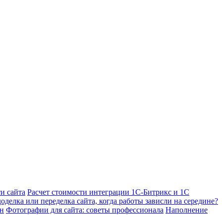
и сайта
Расчет стоимости интеграции 1С-Битрикс и 1С
оделка или переделка сайта, когда работы зависли на середине?
йн
Фотографии для сайта: советы профессионала
Наполнение