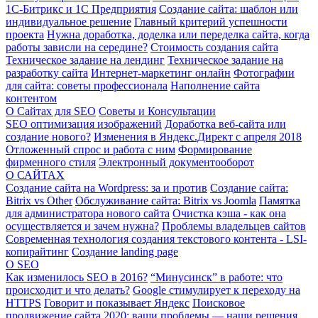
1С-Битрикс и 1С Предприятия
Создание сайта: шаблон или
индивидуальное решение
Главный критерий успешности
проекта
Нужна доработка, доделка или переделка сайта, когда
работы зависли на середине?
Стоимость создания сайта
Техническое задание на лендинг
Техническое задание на
разработку сайта
Интернет-маркетинг онлайн
Фотографии
для сайта: советы профессионала
Наполнение сайта
контентом
О Сайтах для SEO
Советы и Консультации
SEO оптимизация изображений
Доработка веб-сайта или
создание нового?
Изменения в Яндекс.Директ с апреля 2018
Отложенный спрос и работа с ним
Формирование
фирменного стиля
Электронный документооборот
О САЙТАХ
Создание сайта на Wordpress: за и против
Создание сайта:
Bitrix vs Other
Обслуживание сайта: Bitrix vs Joomla
Памятка
для администратора нового сайта
Очистка кэша - как она
осуществляется и зачем нужна?
Проблемы владельцев сайтов
Современная технология создания текстового контента - LSI-
копирайтинг
Создание landing page
О SEO
Как изменилось SEO в 2016?
“Минусинск” в работе: что
происходит и что делать?
Google стимулирует к переходу на
HTTPS
Говорит и показывает Яндекс
Поисковое
продвижение сайта 2020: ваши проблемы — наши решения