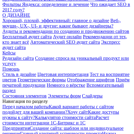
Фильтры Яндекса: определение и лечение
Что ожидает SEO в
2017 году?
О ДИЗАЙНЕ
Хороший, плохой, эффективный: главное о дизайне
Веб-,
моушн-, UX-, UI- и другие: какие бывают дизайнеры?
Аудиты и рекомендации по созданию и продвижению сайтов
Бесплатный аудит сайта
Аудит онлайн
Рекомендации от тех,
кто знает всё
Автоматический SEO аудит сайта
Экспресс
аудит сайта
Кейсы
Редизайн сайта
Создание спроса на уникальный продукт или
услугу
Помощь
Стиль в дизайне
Цветовая интерпретация
Тест на восприятие
цветов
Геометрические формы
Отображение шрифтов
Приём
печатной продукции
Немного о вёрстке
Вспомогательный
раздел
Состояния элементов
Элементы форм
Слайдеры
Навигация по разделу
Перед началом работы
Какой вариант работы с сайтом
подойдет для вашей компании?
Хочу сайт
Какие доступы
нужны к сайту?
Калькулятор стоимости сайта
Расчет
стоимости интеграции 1С-Битрикс и 1С
Предприятия
Создание сайта: шаблон или индивидуальное
решение
Главный критерий успешности проекта
Нужна