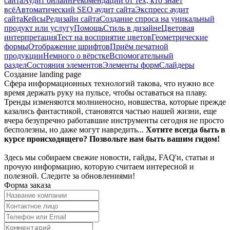
сайта
Аудит онлайн
Рекомендации от тех, кто знает
всё
Автоматический SEO аудит сайта
Экспресс аудит
сайта
Кейсы
Редизайн сайта
Создание спроса на уникальный
продукт или услугу
Помощь
Стиль в дизайне
Цветовая
интерпретация
Тест на восприятие цветов
Геометрические
формы
Отображение шрифтов
Приём печатной
продукции
Немного о вёрстке
Вспомогательный
раздел
Состояния элементов
Элементы форм
Слайдеры
Создание landing page
Сфера информационных технологий такова, что нужно все
время держать руку на пульсе, чтобы оставаться на плаву.
Тренды изменяются молниеносно, новшества, которые прежде
казались фантастикой, становятся частью нашей жизни, еще
вчера безупречно работавшие инструменты сегодня не просто
бесполезны, но даже могут навредить...
Хотите всегда быть в
курсе происходящего? Позвольте нам быть вашим гидом!
Здесь мы собираем свежие новости, гайды, FAQ'и, статьи и
прочую информацию, которую считаем интересной и
полезной. Следите за обновлениями!
Форма заказа