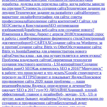
доработка, доделка или переделка сайта, когда работы зависли
на середине?
Стоимость создания сайта
Техническое задание на
лендинг
Техническое задание на разработку сайта
Интернет-
маркетинг онлайн
Фотографии для сайта: советы
профессионала
Наполнение сайта контентом
О Сайтах для
SEO
Советы и Консультации
SEO оптимизация
изображений
Доработка веб-сайта или создание нового?
Изменения в Яндекс.Директ с апреля 2018
Отложенный спрос
и работа с ним
Формирование фирменного стиля
Электронный
документооборот
О САЙТАХ
Создание сайта на Wordpress: за
и против
Создание сайта: Bitrix vs Other
Обслуживание сайта:
Bitrix vs Joomla
Памятка для администратора нового
сайта
Очистка кэша - как она осуществляется и зачем нужна?
Проблемы владельцев сайтов
Современная технология
создания текстового контента - LSI-копирайтинг
Создание
landing page
О SEO
Как изменилось SEO в 2016?
“Минусинск”
в работе: что происходит и что делать?
Google стимулирует к
переходу на HTTPS
Говорит и показывает Яндекс
Поисковое
продвижение сайта 2020: ваши проблемы — наши
решения
Фильтры Яндекса: определение и лечение
Что
ожидает SEO в 2017 году?
О ДИЗАЙНЕ
Хороший, плохой,
эффективный: главное о дизайне
Веб-, моушн-, UX-, UI- и
другие: какие бывают дизайнеры?
Аудиты и рекомендации по
созданию и продвижению сайтов
Бесплатный аудит