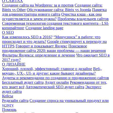
О САЙТАХ
Создание сайта на Wordpress: за и против
Создание сайта:
Bitrix vs Other
Обслуживание сайта: Bitrix vs Joomla
Памятка
для администратора нового сайта
Очистка кэша - как она
осуществляется и зачем нужна?
Проблемы владельцев сайтов
Современная технология создания текстового контента - LSI-
копирайтинг
Создание landing page
О SEO
Как изменилось SEO в 2016?
“Минусинск” в работе: что
происходит и что делать?
Google стимулирует к переходу на
HTTPS
Говорит и показывает Яндекс
Поисковое
продвижение сайта 2020: ваши проблемы — наши решения
Фильтры Яндекса: определение и лечение
Что ожидает SEO в
2017 году?
О ДИЗАЙНЕ
Хороший, плохой, эффективный: главное о дизайне
Веб-,
моушн-, UX-, UI- и другие: какие бывают дизайнеры?
Аудиты и рекомендации по созданию и продвижению сайтов
Бесплатный аудит сайта
Аудит онлайн
Рекомендации от тех,
кто знает всё
Автоматический SEO аудит сайта
Экспресс
аудит сайта
Кейсы
Редизайн сайта
Создание спроса на уникальный продукт или
услугу
Помощь