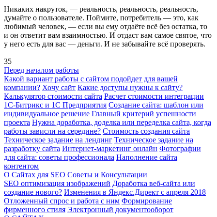
Никаких накруток, — реальность, реальность, реальность,
думайте о пользователе. Поймите, потребитель — это, как
любимый человек, — если вы ему отдаёте всё без остатка, то
и он ответит вам взаимностью. И отдаст вам самое святое, что
у него есть для вас — деньги. И не забывайте всё проверять.
35
Перед началом работы
Какой вариант работы с сайтом подойдет для вашей
компании?
Хочу сайт
Какие доступы нужны к сайту?
Калькулятор стоимости сайта
Расчет стоимости интеграции
1С-Битрикс и 1С Предприятия
Создание сайта: шаблон или
индивидуальное решение
Главный критерий успешности
проекта
Нужна доработка, доделка или переделка сайта, когда
работы зависли на середине?
Стоимость создания сайта
Техническое задание на лендинг
Техническое задание на
разработку сайта
Интернет-маркетинг онлайн
Фотографии
для сайта: советы профессионала
Наполнение сайта
контентом
О Сайтах для SEO
Советы и Консультации
SEO оптимизация изображений
Доработка веб-сайта или
создание нового?
Изменения в Яндекс.Директ с апреля 2018
Отложенный спрос и работа с ним
Формирование
фирменного стиля
Электронный документооборот