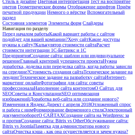
Стиль в дизайне
Цветовая интерпретация
Тест на восприятие
цветов
Геометрические формы
Отображение шрифтов
Приём
печатной продукции
Немного о вёрстке
Вспомогательный
раздел
Состояния элементов
Элементы форм
Слайдеры
Навигация по разделу
Перед началом работы
Какой вариант работы с сайтом
подойдет для вашей компании?
Хочу сайт
Какие доступы
нужны к сайту?
Калькулятор стоимости сайта
Расчет
стоимости интеграции 1С-Битрикс и 1С
Предприятия
Создание сайта: шаблон или индивидуальное
решение
Главный критерий успешности проекта
Нужна
доработка, доделка или переделка сайта, когда работы зависли
на середине?
Стоимость создания сайта
Техническое задание на
лендинг
Техническое задание на разработку сайта
Интернет-
маркетинг онлайн
Фотографии для сайта: советы
профессионала
Наполнение сайта контентом
О Сайтах для
SEO
Советы и Консультации
SEO оптимизация
изображений
Доработка веб-сайта или создание нового?
Изменения в Яндекс.Директ с апреля 2018
Отложенный спрос
и работа с ним
Формирование фирменного стиля
Электронный
документооборот
О САЙТАХ
Создание сайта на Wordpress: за
и против
Создание сайта: Bitrix vs Other
Обслуживание сайта:
Bitrix vs Joomla
Памятка для администратора нового
сайта
Очистка кэша - как она осуществляется и зачем нужна?