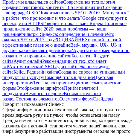
Проблемы владельцев сайтов
Современная технология
создания текстового контента - LSI-копирайтинг
Создание
landing page
О SEO
Как изменилось SEO в 2016?
“Минусинск”
в работе: что происходит и что делать?
Google стимулирует к
переходу на HTTPS
Говорит и показывает Яндекс
Поисковое
продвижение сайта 2020: ваши проблемы — наши
решения
Фильтры Яндекса: определение и лечение
Что
ожидает SEO в 2017 году?
О ДИЗАЙНЕ
Хороший, плохой,
эффективный: главное о дизайне
Веб-, моушн-, UX-, UI- и
другие: какие бывают дизайнеры?
Аудиты и рекомендации по
созданию и продвижению сайтов
Бесплатный аудит
сайта
Аудит онлайн
Рекомендации от тех, кто знает
всё
Автоматический SEO аудит сайта
Экспресс аудит
сайта
Кейсы
Редизайн сайта
Создание спроса на уникальный
продукт или услугу
Помощь
Стиль в дизайне
Цветовая
интерпретация
Тест на восприятие цветов
Геометрические
формы
Отображение шрифтов
Приём печатной
продукции
Немного о вёрстке
Вспомогательный
раздел
Состояния элементов
Элементы форм
Слайдеры
Говорит и показывает Яндекс
Сфера информационных технологий такова, что нужно все
время держать руку на пульсе, чтобы оставаться на плаву.
Тренды изменяются молниеносно, новшества, которые прежде
казались фантастикой, становятся частью нашей жизни, еще
вчера безупречно работавшие инструменты сегодня не просто