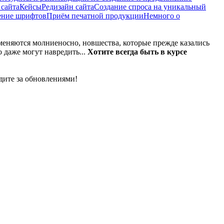
 сайта
Кейсы
Редизайн сайта
Создание спроса на уникальный
ение шрифтов
Приём печатной продукции
Немного о
зменяются молниеносно, новшества, которые прежде казались
 даже могут навредить...
Хотите всегда быть в курсе
дите за обновлениями!