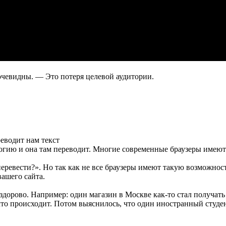
очевидны. — Это потеря целевой аудитории.
еводит нам текст
гию и она там переводит. Многие современные браузеры имею
перевести?». Но так как не все браузеры имеют такую возможност
вашего сайта.
здорово. Например: один магазин в Москве как-то стал получат
что происходит. Потом выяснилось, что один иностранный студен