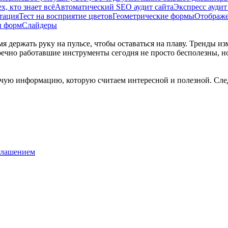
х, кто знает всё
Автоматический SEO аудит сайта
Экспресс аудит
тация
Тест на восприятие цветов
Геометрические формы
Отображ
ы форм
Слайдеры
 держать руку на пульсе, чтобы оставаться на плаву. Тренды и
речно работавшие инструменты сегодня не просто бесполезны, но
рочую информацию, которую считаем интересной и полезной. Сле
глашением