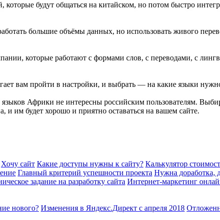
й, которые будут общаться на китайском, но потом быстро интегр
аботать большие объёмы данных, но использовать живого перев
ании, которые работают с формами слов, с переводами, с лингв
гает вам пройти в настройки, и выбрать — на какие языки нужно
о языков Африки не интересны российским пользователям. Выби
 и им будет хорошо и приятно оставаться на вашем сайте.
Хочу сайт
Какие доступы нужны к сайту?
Калькулятор стоимост
шение
Главный критерий успешности проекта
Нужна доработка, д
ническое задание на разработку сайта
Интернет-маркетинг онла
ние нового?
Изменения в Яндекс.Директ с апреля 2018
Отложенн