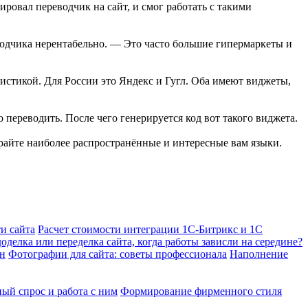
ировал переводчик на сайт, и смог работать с такими
одчика нерентабельно. — Это часто большие гипермаркеты и
истикой. Для России это Яндекс и Гугл. Оба имеют виджеты,
 переводить. После чего генерируется код вот такого виджета.
райте наиболее распространённые и интересные вам языки.
и сайта
Расчет стоимости интеграции 1С-Битрикс и 1С
оделка или переделка сайта, когда работы зависли на середине?
йн
Фотографии для сайта: советы профессионала
Наполнение
ый спрос и работа с ним
Формирование фирменного стиля