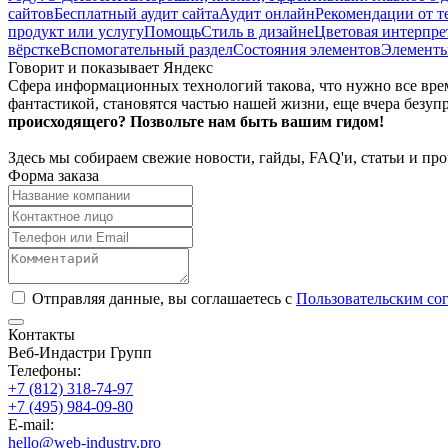
сайтов
Бесплатный аудит сайта
Аудит онлайн
Рекомендации от те
продукт или услугу
Помощь
Стиль в дизайне
Цветовая интерпре
вёрстке
Вспомогательный раздел
Состояния элементов
Элемент
Говорит и показывает Яндекс
Сфера информационных технологий такова, что нужно все время
фантастикой, становятся частью нашей жизни, еще вчера безуп
происходящего? Позвольте нам быть вашим гидом!
Здесь мы собираем свежие новости, гайды, FAQ'и, статьи и п
Форма заказа
Отправляя данные, вы соглашаетесь с
Пользовательским со
Контакты
Веб-Индастри Групп
Телефоны:
+7 (812) 318-74-97
+7 (495) 984-09-80
E-mail:
hello@web-industry.pro