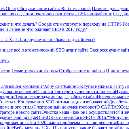
 vs Other
Обслуживание сайта: Bitrix vs Joomla
Памятка для админ
ология создания текстового контента - LSI-копирайтинг
Создани
одит и что делать?
Google стимулирует к переходу на HTTPS
Го
ие и лечение
Что ожидает SEO в 2017 году?
н-, UX-, UI- и другие: какие бывают дизайнеры?
 знает всё
Автоматический SEO аудит сайта
Экспресс аудит сай
слугу
ветов
Геометрические формы
Отображение шрифтов
Приём печ
т для вашей компании?
Хочу сайт
Какие доступы нужны к сайту?
К
идуальное решение
Главный критерий успешности проекта
Нужна 
 лендинг
Техническое задание на разработку сайта
Интернет-марке
Советы и Консультации
SEO оптимизация изображений
Доработка
ирменного стиля
Электронный документооборот
О САЙТАХ
Созд
тратора нового сайта
Очистка кэша - как она осуществляется и з
дание landing page
О SEO
Как изменилось SEO в 2016?
“Минусинск
родвижение сайта 2020: ваши проблемы — наши решения
Фильтр
дизайне
Веб-, моушн-, UX-, UI- и другие: какие бывают дизайнер