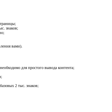
страницы;
ыс. знаков;
но;
вления вами).
 необходимо для простого вывода контента;
и;
базовых 2 тыс. знаков;