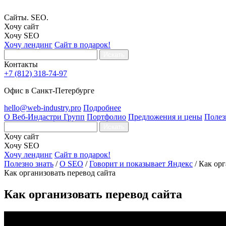
Сайты. SEO.
Хочу сайт
Хочу SEO
Хочу лендинг
Сайт в подарок!
Искать
Контакты
+7 (812) 318-74-97
Офис в Санкт-Петербурге
hello@web-industry.pro
Подробнее
О Веб-Индастри Групп
Портфолио
Предложения и цены
Полез
Искать
Хочу сайт
Хочу SEO
Хочу лендинг
Сайт в подарок!
Полезно знать
/
О SEO
/
Говорит и показывает Яндекс
/
Как орг
Как организовать перевод сайта
Как организовать перевод сайта