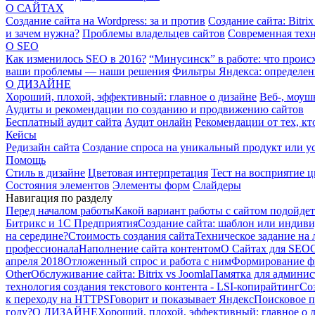
О САЙТАХ
Создание сайта на Wordpress: за и против
Создание сайта: Bitrix
и зачем нужна?
Проблемы владельцев сайтов
Современная техн
О SEO
Как изменилось SEO в 2016?
“Минусинск” в работе: что происх
ваши проблемы — наши решения
Фильтры Яндекса: определен
О ДИЗАЙНЕ
Хороший, плохой, эффективный: главное о дизайне
Веб-, моуш
Аудиты и рекомендации по созданию и продвижению сайтов
Бесплатный аудит сайта
Аудит онлайн
Рекомендации от тех, кто
Кейсы
Редизайн сайта
Создание спроса на уникальный продукт или у
Помощь
Стиль в дизайне
Цветовая интерпретация
Тест на восприятие ц
Состояния элементов
Элементы форм
Слайдеры
Навигация по разделу
Перед началом работы
Какой вариант работы с сайтом подойде
Битрикс и 1С Предприятия
Создание сайта: шаблон или индив
на середине?
Стоимость создания сайта
Техническое задание на
профессионала
Наполнение сайта контентом
О Сайтах для SEO
апреля 2018
Отложенный спрос и работа с ним
Формирование ф
Other
Обслуживание сайта: Bitrix vs Joomla
Памятка для админис
технология создания текстового контента - LSI-копирайтинг
Соз
к переходу на HTTPS
Говорит и показывает Яндекс
Поисковое п
году?
О ДИЗАЙНЕ
Хороший, плохой, эффективный: главное о 