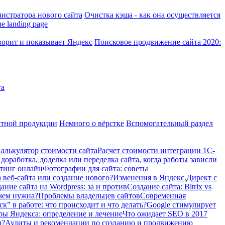
истратора нового сайта
Очистка кэша - как она осуществляется
е landing page
ворит и показывает Яндекс
Поисковое продвижение сайта 2020:
та
атной продукции
Немного о вёрстке
Вспомогательный раздел
алькулятор стоимости сайта
Расчет стоимости интеграции 1С-
доработка, доделка или переделка сайта, когда работы зависли
тинг онлайн
Фотографии для сайта: советы
 веб-сайта или создание нового?
Изменения в Яндекс.Директ с
ание сайта на Wordpress: за и против
Создание сайта: Bitrix vs
ачем нужна?
Проблемы владельцев сайтов
Современная
” в работе: что происходит и что делать?
Google стимулирует
ы Яндекса: определение и лечение
Что ожидает SEO в 2017
ы?
Аудиты и рекомендации по созданию и продвижению