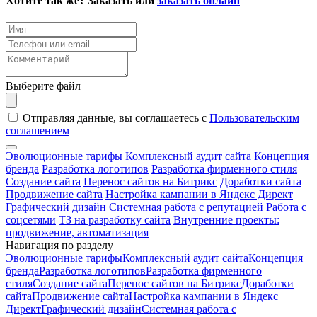
Хотите так же? Заказать или
заказать онлайн
Выберите файл
Отправляя данные, вы соглашаетесь с
Пользовательским
соглашением
Эволюционные тарифы
Комплексный аудит сайта
Концепция
бренда
Разработка логотипов
Разработка фирменного стиля
Создание сайта
Перенос сайтов на Битрикс
Доработки сайта
Продвижение сайта
Настройка кампании в Яндекс Директ
Графический дизайн
Системная работа с репутацией
Работа с
соцсетями
ТЗ на разработку сайта
Внутренние проекты:
продвижение, автоматизация
Навигация по разделу
Эволюционные тарифы
Комплексный аудит сайта
Концепция
бренда
Разработка логотипов
Разработка фирменного
стиля
Создание сайта
Перенос сайтов на Битрикс
Доработки
сайта
Продвижение сайта
Настройка кампании в Яндекс
Директ
Графический дизайн
Системная работа с