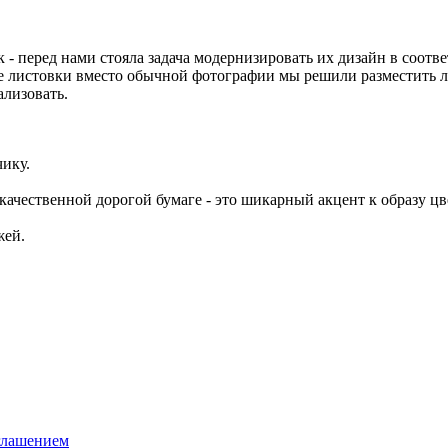
 перед нами стояла задача модернизировать их дизайн в соотв
 листовки вместо обычной фотографии мы решили разместить лит
ализовать.
ику.
ачественной дорогой бумаге - это шикарный акцент к образу цв
жей.
глашением