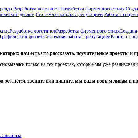
ренда
Разработка логотипов
Разработка фирменного стиля
Созда
фический дизайн
Системная работа с репутацией
Работа с соцсет
енда
Разработка логотипов
Разработка фирменного стиля
Создани
Графический дизайн
Системная работа с репутацией
Работа с соц
оторых нам есть что рассказать, поучительные проекты и 
сновываясь только на тех проектах, которые мы уже реализовали
в останется,
звоните или пишите, мы рады новым лицам и п
глашением