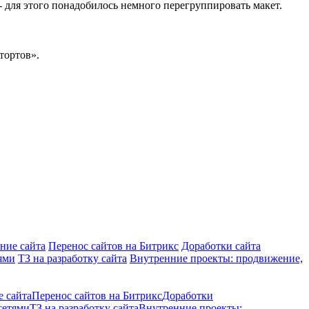
- для этого понадобилось немного перегруппировать макет.
тортов».
ние сайта
Перенос сайтов на Битрикс
Доработки сайта
ями
ТЗ на разработку сайта
Внутренние проекты: продвижение,
е сайта
Перенос сайтов на Битрикс
Доработки
сетями
ТЗ на разработку сайта
Внутренние проекты: