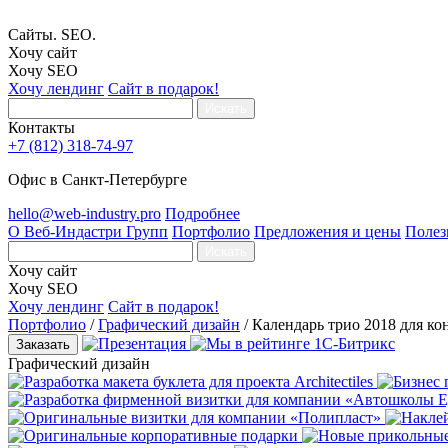
Сайты. SEO.
Хочу сайт
Хочу SEO
Хочу лендинг
Сайт в подарок!
Искать
Контакты
+7 (812) 318-74-97
Офис в Санкт-Петербурге
hello@web-industry.pro
Подробнее
О Веб-Индастри Групп
Портфолио
Предложения и цены
Полез
Искать
Хочу сайт
Хочу SEO
Хочу лендинг
Сайт в подарок!
Портфолио
/
Графический дизайн
/
Календарь трио 2018 для ко
Заказать
Графический дизайн