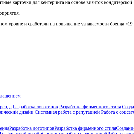
итные карточки для кейтеринга на основе визиток кондитерской 
оприятия.
ом уровне и сработали на повышение узнаваемости бренда «19 
глашением
ренда
Разработка логотипов
Разработка фирменного стиля
Созда
фический дизайн
Системная работа с репутацией
Работа с соцсет
енда
Разработка логотипов
Разработка фирменного стиля
Создани
Графический дизайн
Системная работа с репутацией
Работа с соц