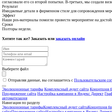
согласовали его со второй попытки. В-третьих, мы создали виз
Результат
Имиджевые детали в фирменном стиле для сопровождения мер
Эффект
Наши pos-материалы помогли провести мероприятие на достойн
Сроки
Полторы недели.
Хотите так же? Заказать или
заказать онлайн
Выберите файл
Отправляя данные, вы соглашаетесь с
Пользовательским со
Эволюционные тарифы
Комплексный аудит сайта
Концепция б
Продвижение сайта
Настройка кампании в Яндекс Директ
Гра
автоматизация
Навигация по разделу
Эволюционные тарифы
Комплексный аудит сайта
Концепция бр
сайта
Продвижение сайта
Настройка кампании в Яндекс Директ