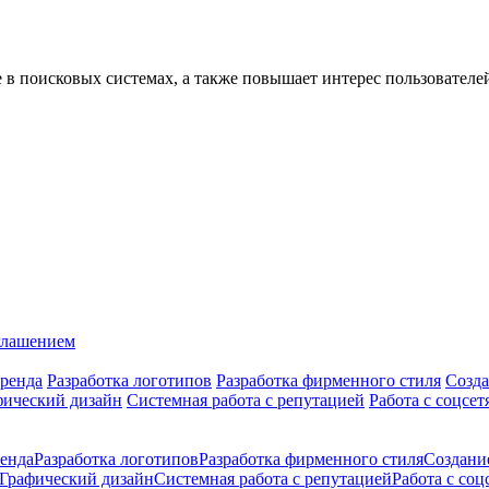
 в поисковых системах, а также повышает интерес пользователе
глашением
ренда
Разработка логотипов
Разработка фирменного стиля
Созда
фический дизайн
Системная работа с репутацией
Работа с соцсет
енда
Разработка логотипов
Разработка фирменного стиля
Создани
Графический дизайн
Системная работа с репутацией
Работа с соц