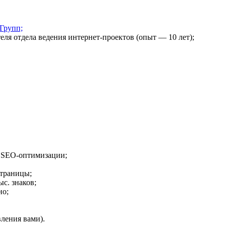
Групп;
ля отдела ведения интернет-проектов (опыт — 10 лет);
я SEO-оптимизации;
страницы;
ыс. знаков;
но;
вления вами).