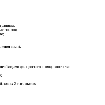
страницы;
ыс. знаков;
но;
вления вами).
 необходимо для простого вывода контента;
и;
базовых 2 тыс. знаков;