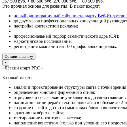
367 500 руб. + 80 500 руб.
270 000 руб. + 80 500 руб.
Это прочная основа для развития! В пакет входят:
новый одностраничный сайт по стандарту Веб-Индастри 
до двух часов профессиональных консультаций руководите
настройка контекстной рекламы;
+
профессиональный подбор семантического ядра (СЯ);
маркетинговое исследование;
регистрация компании на 100 профильных порталах.
Оставить заявку
×
«Лёгкий старт PRO»
Базовый пакет:
анализ и проектирование структуры сайта с точки зрени
определение констант фирменного стиля;
отрисовка и согласование уникального дизайна главной 
написание и/или рерайт текстов для сайта в объеме до 2 т
создание на сайте до пяти смысловых блоков включитель
адаптивная вёрстка сайта;
тестирование и контроль качества;
наполнение контентом (только при условии его предоста