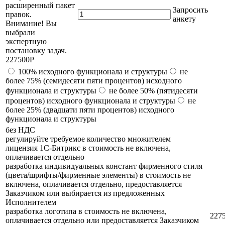
расширенный пакет
Запросить
правок.
анкету
Внимание! Вы
выбрали
экспертную
постановку задач.
227500
Р
100% исходного функционала и структуры
не
более 75% (семидесяти пяти процентов) исходного
функционала и структуры
не более 50% (пятидесяти
процентов) исходного функционала и структуры
не
более 25% (двадцати пяти процентов) исходного
функционала и структуры
без НДС
регулируйте требуемое количество множителем
лицензия 1С-Битрикс в стоимость не включена,
оплачивается отдельно
разработка индивидуальных констант фирменного стиля
(цвета/шрифты/фирменные элементы) в стоимость не
включена, оплачивается отдельно, предоставляется
Заказчиком или выбирается из предложенных
Исполнителем
разработка логотипа в стоимость не включена,
227
оплачивается отдельно или предоставляется Заказчиком