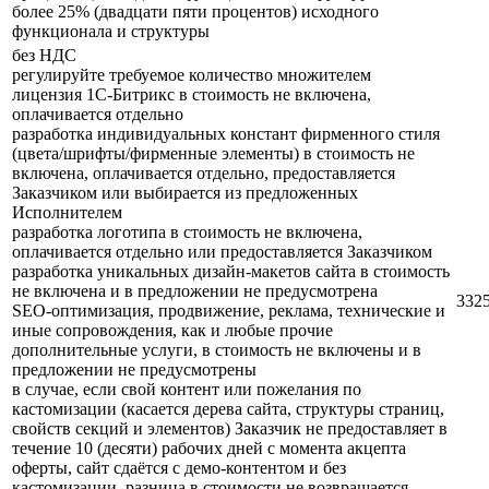
более 25% (двадцати пяти процентов) исходного
функционала и структуры
без НДС
регулируйте требуемое количество множителем
лицензия 1С-Битрикс в стоимость не включена,
оплачивается отдельно
разработка индивидуальных констант фирменного стиля
(цвета/шрифты/фирменные элементы) в стоимость не
включена, оплачивается отдельно, предоставляется
Заказчиком или выбирается из предложенных
Исполнителем
разработка логотипа в стоимость не включена,
оплачивается отдельно или предоставляется Заказчиком
разработка уникальных дизайн-макетов сайта в стоимость
не включена и в предложении не предусмотрена
332
SEO-оптимизация, продвижение, реклама, технические и
иные сопровождения, как и любые прочие
дополнительные услуги, в стоимость не включены и в
предложении не предусмотрены
в случае, если свой контент или пожелания по
кастомизации (касается дерева сайта, структуры страниц,
свойств секций и элементов) Заказчик не предоставляет в
течение 10 (десяти) рабочих дней с момента акцепта
оферты, сайт сдаётся с демо-контентом и без
кастомизации, разница в стоимости не возвращается