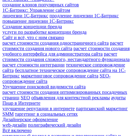
создание клонов популярных сайтов
1С-Битрикс: Управление сайтом
лицензии 1С-Битрикс
продление лицензии 1С-Битрикс
повышение лицензии 1С-Битрикс
Создание концепции бренда
услуги по разработке концепции бренда
Сайт и всё, что с ним связано
расчет стоимости создания одностраничного сайта
расчет
стоимости создания нового сайта
расчет стоимости создания
удобного интерфейса для администратора сайта
расчет
стоимости создания сложного, нестандартного функционала
расчет стоимости интеграции
техническое сопровождение
сайта
бесплатное техническое сопровождение сайта на 1С-
Битрикс
маркетинговое сопровождение сайта
SEO-
сопровождение сайта
Улучшение поисковой видимости сайта
расчет стоимости создания оптимизированных посадочных
страниц
SEO
объявления для контекстной рекламы
аудиты
Пиар в Интернете
улучшение репутации в интернете
партизанский маркетинг
SMM
таргетинг в социальных сетях
Дизайнерское оформление
web-дизайн
полиграфический дизайн
Всё включено
комплексный подход в развитии и продвижении сайта и