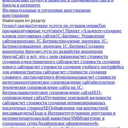
бренда в интернете
Индивидуальные и групповые консультации
консультации
Навигация по разделу
[техно] скидки!
лучшие услуги по лучшим ценам
Топ
продаж
популярные услуги
new! Проект «Альденте»
создание
клонов популярных сайтов
1С-Битрикс: Управление
сайтом
лицензии 1С-Битрикс
продление лицензии 1С-
Битрикс
повышение лицензии 1С-Битрикс
Создание
концепции бренда
услуги по разработке концепции
бренда
Сайт и всё, что с ним связано
расчет стоимости
создания одностраничного сайта
расчет стоимости создания
нового сайта
расчет стоимости создания удобного интерфейса
для администратора сайта
расчет стоимости создания
сложного, нестандартного функционала
расчет стоимости
интеграции
техническое сопровождение сайта
бесплатное
техническое сопровождение сайта на 1С-
Битрикс
маркетинговое сопровождение сайта
SEO-
сопровождение сайта
Улучшение поисковой видимости
сайта
расчет стоимости создания оптимизированных
посадочных страниц
SEO
объявления для контекстной
рекламы
аудиты
Пиар в Интернете
улучшение репутации в
интернете
партизанский маркетинг
SMM
таргетинг в
социальных сетях
Дизайнерское оформление
web-