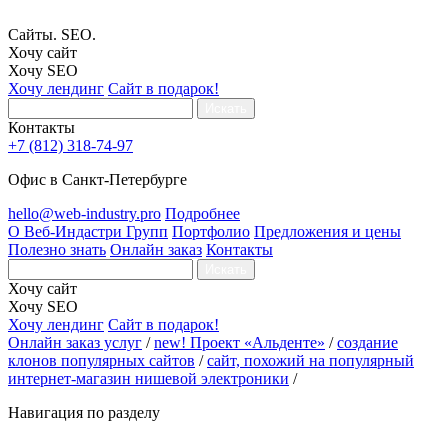
Сайты. SEO.
Хочу сайт
Хочу SEO
Хочу лендинг
Сайт в подарок!
Искать
Контакты
+7 (812) 318-74-97
Офис в Санкт-Петербурге
hello@web-industry.pro
Подробнее
О Веб-Индастри Групп
Портфолио
Предложения и цены
Полезно знать
Онлайн заказ
Контакты
Искать
Хочу сайт
Хочу SEO
Хочу лендинг
Сайт в подарок!
Онлайн заказ услуг
/
new! Проект «Альденте»
/
создание
клонов популярных сайтов
/
сайт, похожий на популярный
интернет-магазин нишевой электроники
/
Навигация по разделу