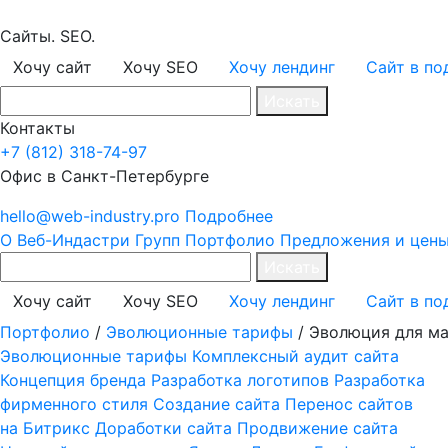
Сайты. SEO.
Хочу сайт
Хочу SEO
Хочу лендинг
Сайт в по
Искать
Контакты
+7 (812) 318-74-97
Офис в Санкт-Петербурге
hello@web-industry.pro
Подробнее
О Веб-Индастри Групп
Портфолио
Предложения и цен
Искать
Хочу сайт
Хочу SEO
Хочу лендинг
Сайт в по
Портфолио
/
Эволюционные тарифы
/
Эволюция для ма
Эволюционные тарифы
Комплексный аудит сайта
Концепция бренда
Разработка логотипов
Разработка
фирменного стиля
Создание сайта
Перенос сайтов
на Битрикс
Доработки сайта
Продвижение сайта